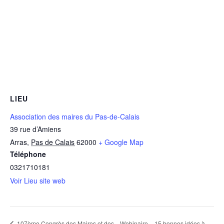
LIEU
Association des maires du Pas-de-Calais
39 rue d’Amiens
Arras
,
Pas de Calais
62000
+ Google Map
Téléphone
0321710181
Voir Lieu site web
Webinaire – 15 bonnes idées à
107ème Congrès des Maires et des