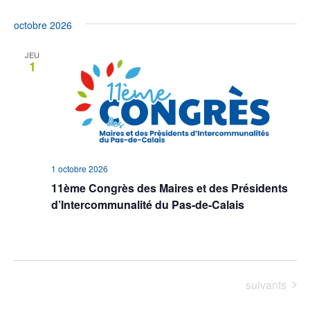
octobre 2026
JEU
1
1 octobre 2026
11ème Congrès des Maires et des Présidents
d’Intercommunalité du Pas-de-Calais
Scénéo
Longuesse, France
Évènements
Aujourd’hui
suivants
Évènements
précédents