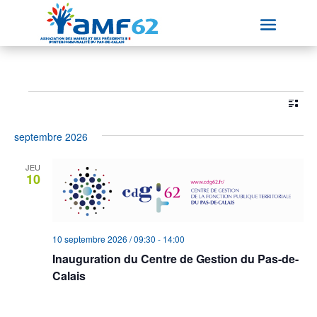
Évènements
Nav
Nav
À venir
Liste
de
par
Sélectionnez
vue
con
septembre 2026
une
Év
date.
JEU
10
10 septembre 2026 / 09:30
-
14:00
Inauguration du Centre de Gestion du Pas-de-
Calais
Centre de Gestion du Pas-de-Calais
Allée du Château, Bruay la
Buissière, France