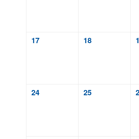
0
0
17
18
évènement,
évènement,
0
0
24
25
évènement,
évènement,