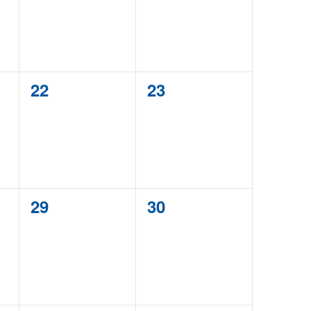
0
0
22
23
,
évènement,
évènement,
0
0
29
30
,
évènement,
évènement,