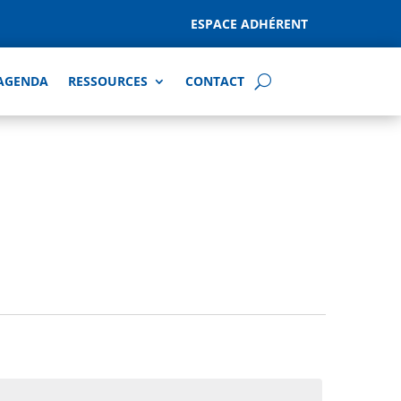
ESPACE ADHÉRENT
AGENDA
RESSOURCES
CONTACT
Navigatio
Navigatio
de
Mois
par
vues
consultat
Évènemen