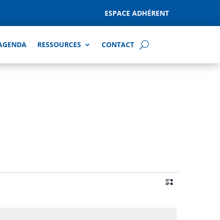
ESPACE ADHÉRENT
AGENDA
RESSOURCES
CONTACT
Navigatio
Navigatio
de
Liste
par
vues
consultat
Évènemen