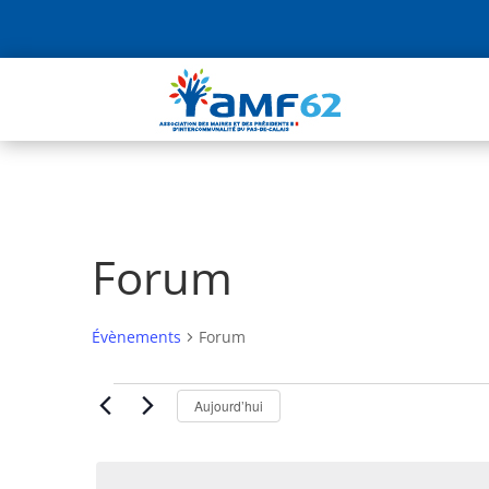
Forum
Évènements
Forum
Évènements
À venir
Aujourd’hui
Sélectionnez
une
date.