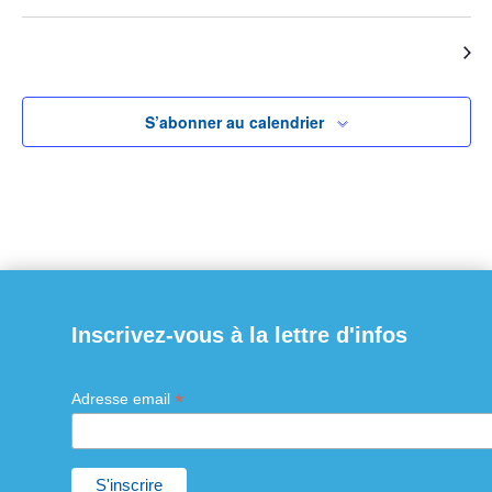
Évènements
Évènements
précédents
Aujourd’hui
suivants
S’abonner au calendrier
Inscrivez-vous à la lettre d'infos
*
Adresse email