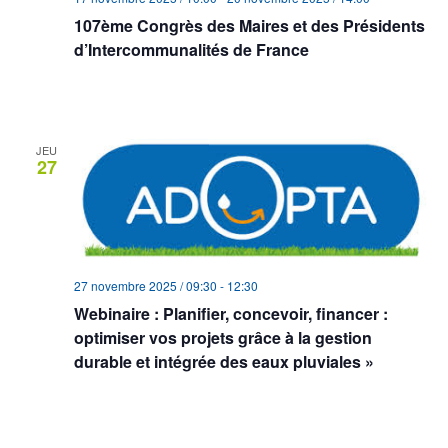
107ème Congrès des Maires et des Présidents
d’Intercommunalités de France
Association des maires du Pas-de-Calais
39 rue d’Amiens,
Arras, Pas de Calais
JEU
27
27 novembre 2025 / 09:30
-
12:30
Webinaire : Planifier, concevoir, financer :
optimiser vos projets grâce à la gestion
durable et intégrée des eaux pluviales »
Association des maires du Pas-de-Calais
39 rue d’Amiens,
Arras, Pas de Calais