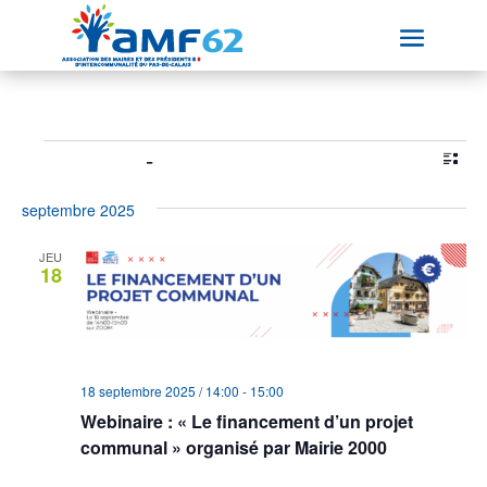
Évènements
Nav
Nav
18/09/2025
 - 
07/08/2026
Liste
de
par
Sélectionnez
vue
con
septembre 2025
une
Év
date.
JEU
18
18 septembre 2025 / 14:00
-
15:00
Webinaire : « Le financement d’un projet
communal » organisé par Mairie 2000