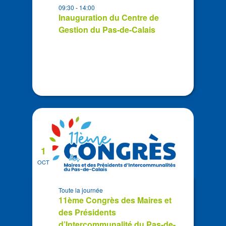
09:30
-
14:00
Photo
Inauguration du Centre de
View
Gestion du Pas-de-Calais
1
OCT
Toute la journée
11ème Congrès des Maires et
des Présidents
d’Intercommunalité du Pas-de-