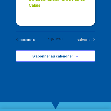
Calais
Évènements
Aujourd’hui
suivants
Évènements
précédents
S’abonner au calendrier