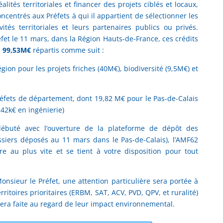
alités territoriales et financer des projets ciblés et locaux,
ncentrés aux Préfets à qui il appartient de sélectionner les
vités territoriales et leurs partenaires publics ou privés.
et le 11 mars, dans la Région Hauts-de-France, ces crédits
e
99,53M€
répartis comme suit :
ion pour les projets friches (40M€), biodiversité (9,5M€) et
éfets de département, dont 19,82 M€ pour le Pas-de-Calais
42k€ en ingénierie)
débuté avec l’ouverture de la plateforme de dépôt des
iers déposés au 11 mars dans le Pas-de-Calais), l’AMF62
e au plus vite et se tient à votre disposition pour tout
sieur le Préfet, une attention particulière sera portée à
erritoires prioritaires (ERBM, SAT, ACV, PVD, QPV, et ruralité)
 sera faite au regard de leur impact environnemental.