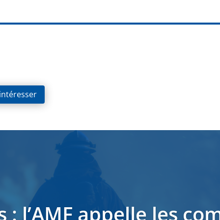
 intéresser
s : l’AMF appelle les c