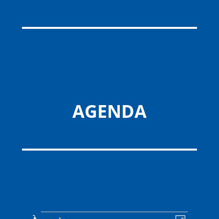
AGENDA
Évènements
Navigat