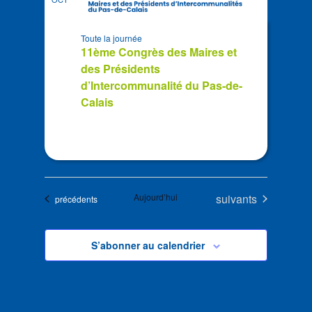
Toute la journée
11ème Congrès des Maires et
des Présidents
d’Intercommunalité du Pas-de-
Calais
Évènements
Aujourd’hui
suivants
Évènements
précédents
S’abonner au calendrier