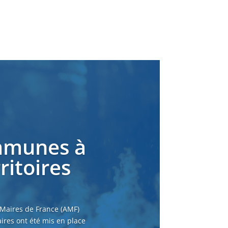
ommunes à
ritoires
 Maires de France (AMF)
ires ont été mis en place