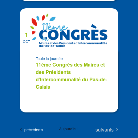
1
OCT
Toute la journée
11ème Congrès des Maires et
des Présidents
d’Intercommunalité du Pas-de-
Calais
Évènements
Aujourd’hui
suivants
Évènements
précédents