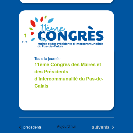
1
OCT
Toute la journée
11ème Congrès des Maires et
des Présidents
d’Intercommunalité du Pas-de-
Calais
Évènements
Aujourd’hui
suivants
Évènements
précédents