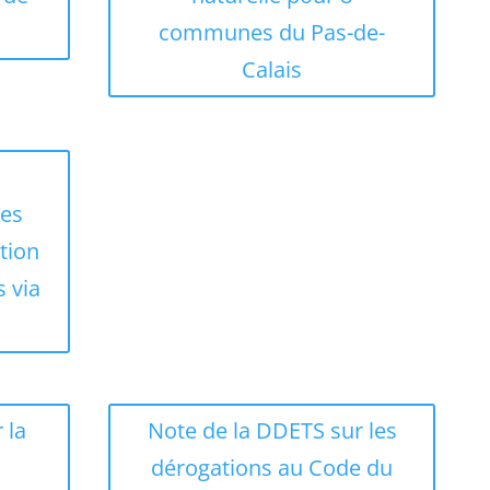
communes du Pas-de-
Calais
des
ition
s via
 la
Note de la DDETS sur les
dérogations au Code du