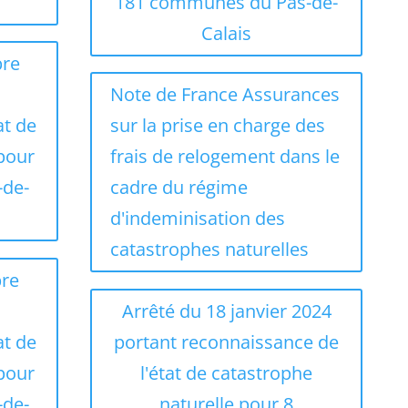
181 communes du Pas-de-
Calais
bre
Note de France Assurances
at de
sur la prise en charge des
 pour
frais de relogement dans le
-de-
cadre du régime
d'indeminisation des
catastrophes naturelles
bre
Arrêté du 18 janvier 2024
at de
portant reconnaissance de
 pour
l'état de catastrophe
-de-
naturelle pour 8