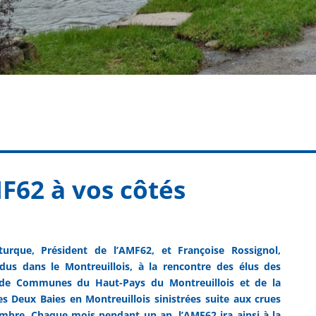
MF62 à vos côtés
urque, Président de l’AMF62, et Françoise Rossignol,
ndus dans le Montreuillois, à la rencontre des élus des
 Communes du Haut-Pays du Montreuillois et de la
Deux Baies en Montreuillois sinistrées suite aux crues
mbre. Chaque mois pendant un an, l’AMF62 ira ainsi à la