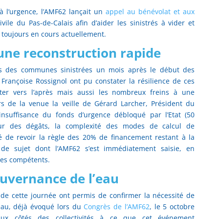
 l’urgence, l’AMF62 lançait un
appel au bénévolat et aux
vile du Pas-de-Calais afin d’aider les sinistrés à vider et
 toujours en cours actuellement.
 une reconstruction rapide
us des communes sinistrées un mois après le début des
 Françoise Rossignol ont pu constater la résilience de ces
eter vers l’après mais aussi les nombreux freins à une
s de la venue la veille de Gérard Larcher, Président du
’insuffisance du fonds d’urgence débloqué par l’Etat (50
leur des dégâts, la complexité des modes de calcul de
é de revoir la règle des 20% de financement restant à la
t de sujet dont l’AMF62 s’est immédiatement saisie, en
tres compétents.
ouvernance de l’eau
s de cette journée ont permis de confirmer la nécessité de
’eau, déjà évoqué lors du
Congrès de l’AMF62
, le 5 octobre
aux côtés des collectivités à ce que cet événement