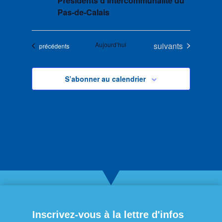
Présidents d’Intercommunalité du
Pas-de-Calais
Évènements
Aujourd’hui
suivants
Évènements
précédents
S’abonner au calendrier
Inscrivez-vous à la lettre d'infos