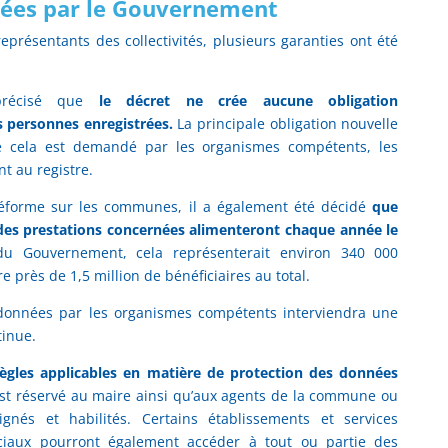
tées par le Gouvernement
eprésentants des collectivités, plusieurs garanties ont été
précisé que
le décret ne crée aucune obligation
 personnes enregistrées.
La principale obligation nouvelle
e cela est demandé par les organismes compétents, les
t au registre.
e réforme sur les communes, il a également été décidé
que
s des prestations concernées alimenteront chaque année le
du Gouvernement, cela représenterait environ 340 000
e près de 1,5 million de bénéficiaires au total.
s données par les organismes compétents interviendra une
tinue.
règles applicables en matière de protection des données
 est réservé au maire ainsi qu’aux agents de la commune ou
nés et habilités. Certains établissements et services
ociaux pourront également accéder à tout ou partie des