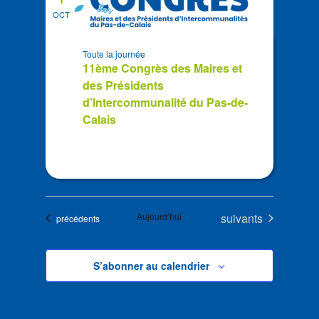
OCT
Toute la journée
11ème Congrès des Maires et
des Présidents
d’Intercommunalité du Pas-de-
Calais
Évènements
Aujourd’hui
suivants
Évènements
précédents
S’abonner au calendrier