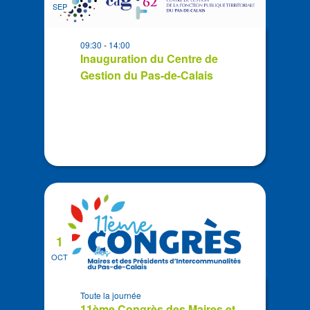
date
SEP
events
in
09:30
-
14:00
Photo
Inauguration du Centre de
View
Gestion du Pas-de-Calais
1
OCT
Toute la journée
11ème Congrès des Maires et