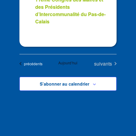
des Présidents
d’Intercommunalité du Pas-de-
Calais
Évènements
Aujourd’hui
suivants
Évènements
précédents
S’abonner au calendrier