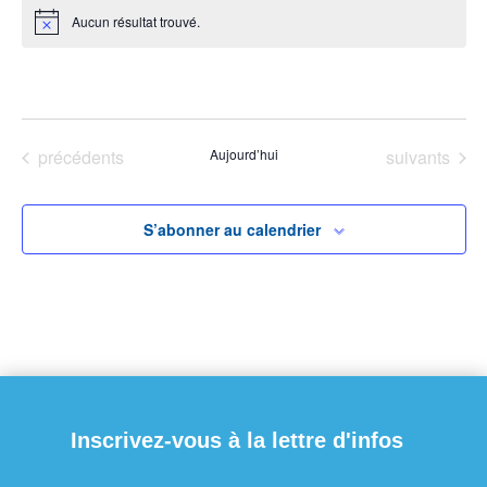
Aucun résultat trouvé.
Notice
À venir
Sélectionnez
une
Évènements
Évènements
précédents
Aujourd’hui
suivants
date.
S’abonner au calendrier
Inscrivez-vous à la lettre d'infos