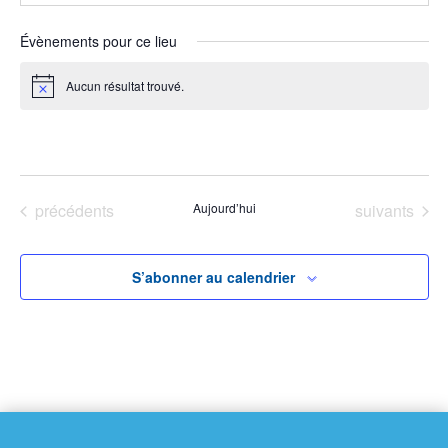
Évènements pour ce lieu
Aucun résultat trouvé.
Notice
À venir
Sélectionnez
une
Évènements
Évènements
précédents
Aujourd’hui
suivants
date.
S’abonner au calendrier