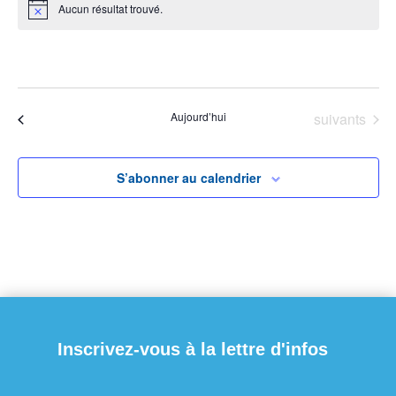
Aucun résultat trouvé.
Notice
À venir
Sélectionnez
une
Évènements
Aujourd’hui
suivants
Évènements
précédents
date.
S’abonner au calendrier
Inscrivez-vous à la lettre d'infos