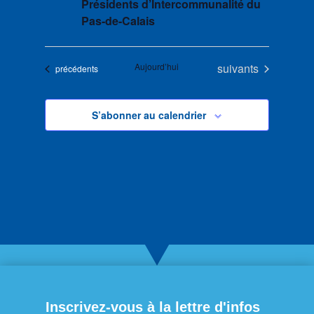
Présidents d’Intercommunalité du
Pas-de-Calais
Évènements
Aujourd’hui
suivants
Évènements
précédents
S’abonner au calendrier
Inscrivez-vous à la lettre d'infos