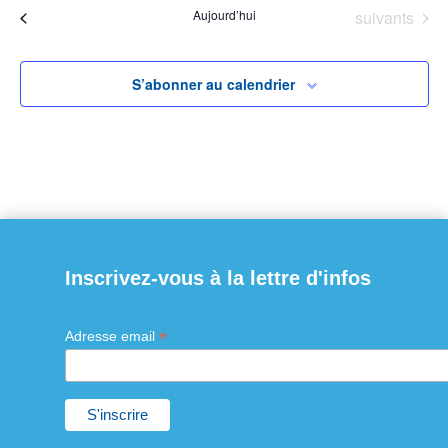
Évènements
Aujourd’hui
suivants
Évènements
précédents
date.
S’abonner au calendrier
Inscrivez-vous à la lettre d'infos
*
Adresse email