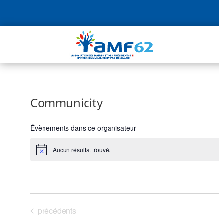
Communicity
Évènements dans ce organisateur
Aucun résultat trouvé.
Notice
À venir
Sélectionnez
une
Évènements
précédents
date.