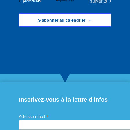
Évènements
suivants
Évènements
précédents
S’abonner au calendrier
Inscrivez-vous à la lettre d'infos
*
Adresse email