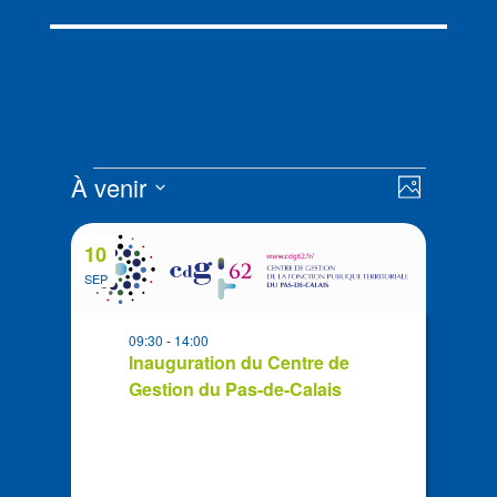
Évènements
Navigat
Navigat
À venir
Photo
de
par
Sélectionnez
vues
List
consult
la
Évènem
10
of
date
SEP
events
in
09:30
-
14:00
Photo
Inauguration du Centre de
View
Gestion du Pas-de-Calais