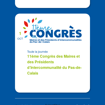
1
OCT
Toute la journée
11ème Congrès des Maires et
des Présidents
d’Intercommunalité du Pas-de-
Calais
Aujourd’hui