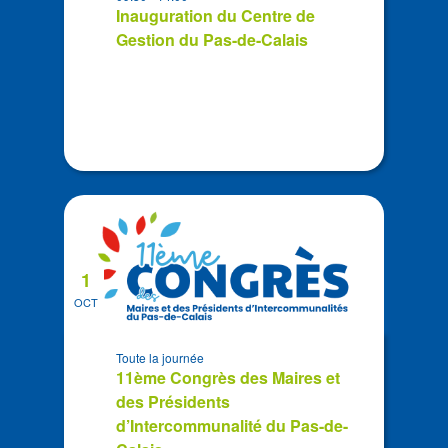
Photo
Inauguration du Centre de
View
Gestion du Pas-de-Calais
1
OCT
Toute la journée
11ème Congrès des Maires et
des Présidents
d’Intercommunalité du Pas-de-