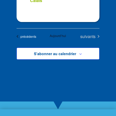
Calais
Évènements
Aujourd’hui
suivants
Évènements
précédents
S’abonner au calendrier