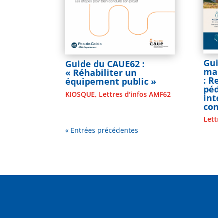
Gui
Guide du CAUE62 :
mai
« Réhabiliter un
: 
équipement public »
pé
KIOSQUE
,
Lettres d'infos AMF62
in
co
Lett
« Entrées précédentes