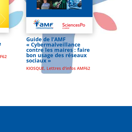
Guide de l’AMF
e
« Cybermalveillance
contre les maires : faire
bon usage des réseaux
MF62
sociaux »
KIOSQUE
,
Lettres d'infos AMF62