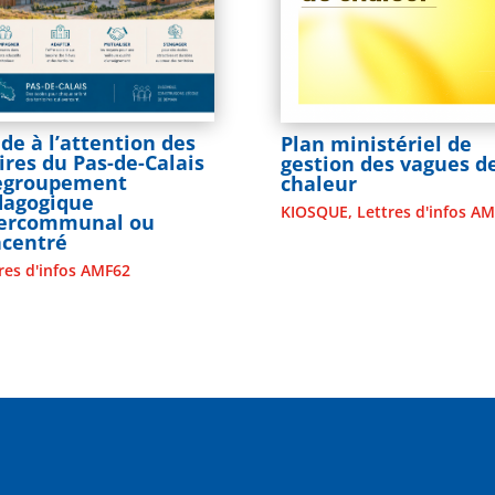
de à l’attention des
Plan ministériel de
res du Pas-de-Calais
gestion des vagues d
Regroupement
chaleur
dagogique
KIOSQUE
,
Lettres d'infos A
tercommunal ou
ncentré
res d'infos AMF62