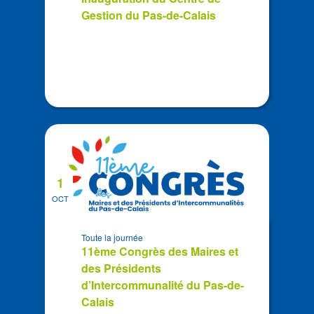
View
Gestion du Pas-de-Calais
1
OCT
Toute la journée
11ème Congrès des Maires et
des Présidents
d’Intercommunalité du Pas-de-
Calais