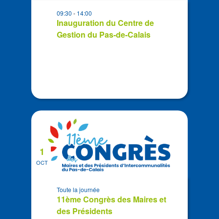
in
09:30
-
14:00
Photo
Inauguration du Centre de
View
Gestion du Pas-de-Calais
1
OCT
Toute la journée
11ème Congrès des Maires et
des Présidents