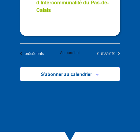
d’Intercommunalité du Pas-de-
Calais
Évènements
Aujourd’hui
suivants
Évènements
précédents
S’abonner au calendrier