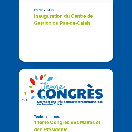
in
09:30
-
14:00
Photo
Inauguration du Centre de
View
Gestion du Pas-de-Calais
1
OCT
Toute la journée
11ème Congrès des Maires et
des Présidents