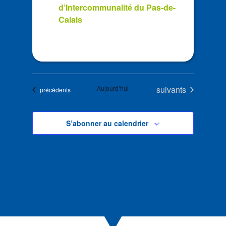
d’Intercommunalité du Pas-de-
Calais
Évènements
Aujourd’hui
suivants
Évènements
précédents
S’abonner au calendrier