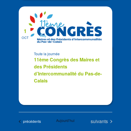
1
OCT
Toute la journée
11ème Congrès des Maires et
des Présidents
d’Intercommunalité du Pas-de-
Calais
Évènements
Aujourd’hui
suivants
Évènements
précédents