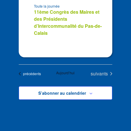
Toute la journée
11ème Congrès des Maires et
des Présidents
d’Intercommunalité du Pas-de-
Calais
Évènements
Aujourd’hui
suivants
Évènements
précédents
S’abonner au calendrier