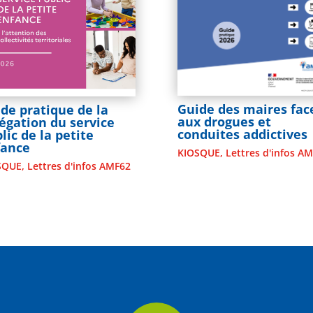
Guide des maires fac
de pratique de la
aux drogues et
égation du service
conduites addictives
lic de la petite
fance
KIOSQUE
,
Lettres d'infos A
SQUE
,
Lettres d'infos AMF62