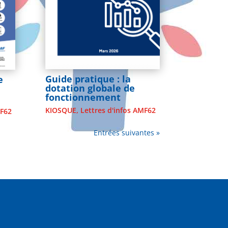
Guide pratique : la
e
dotation globale de
fonctionnement
KIOSQUE
,
Lettres d'infos AMF62
MF62
Entrées suivantes »