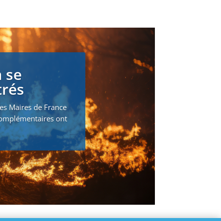
 se
trés
des Maires de France
 complémentaires ont