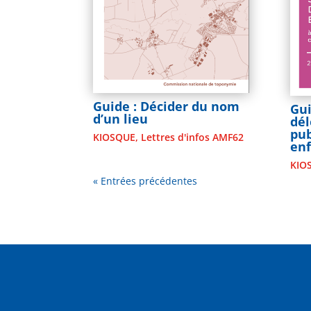
Guide : Décider du nom
Gui
d’un lieu
dél
pub
KIOSQUE
,
Lettres d'infos AMF62
en
KIO
« Entrées précédentes