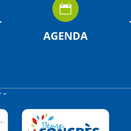

AGENDA
r
z