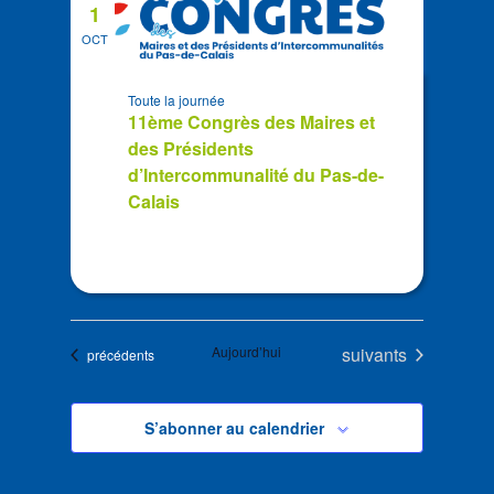
1
OCT
Toute la journée
11ème Congrès des Maires et
des Présidents
d’Intercommunalité du Pas-de-
Calais
Évènements
Aujourd’hui
suivants
Évènements
précédents
S’abonner au calendrier