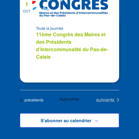
1
OCT
Toute la journée
11ème Congrès des Maires et
des Présidents
d’Intercommunalité du Pas-de-
Calais
Évènements
Aujourd’hui
suivants
Évènements
précédents
S’abonner au calendrier