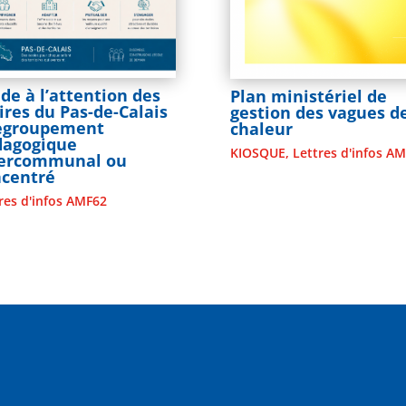
de à l’attention des
Plan ministériel de
res du Pas-de-Calais
gestion des vagues d
Regroupement
chaleur
dagogique
KIOSQUE
,
Lettres d'infos A
tercommunal ou
ncentré
res d'infos AMF62