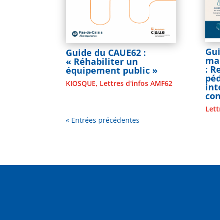
Gui
Guide du CAUE62 :
mai
« Réhabiliter un
: 
équipement public »
pé
KIOSQUE
,
Lettres d'infos AMF62
in
co
Lett
« Entrées précédentes