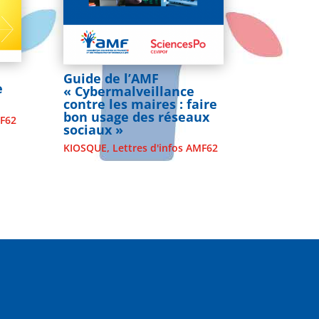
Guide de l’AMF
e
« Cybermalveillance
contre les maires : faire
bon usage des réseaux
MF62
sociaux »
KIOSQUE
,
Lettres d'infos AMF62