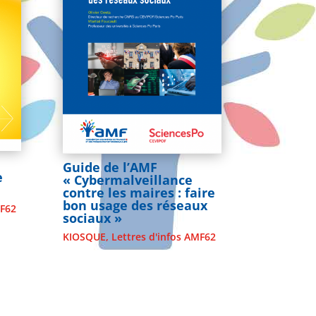
Guide de l’AMF
e
« Cybermalveillance
contre les maires : faire
bon usage des réseaux
MF62
sociaux »
KIOSQUE
,
Lettres d'infos AMF62