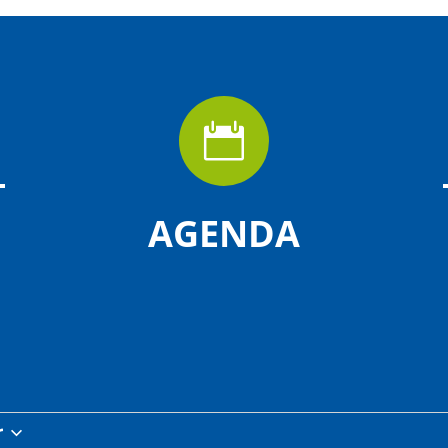

AGENDA
r