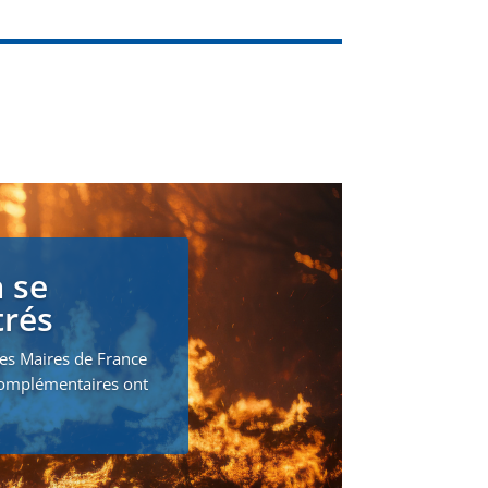
 se
trés
des Maires de France
 complémentaires ont