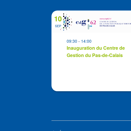
Sélectionne
la
List
10
date
of
SEP
events
in
09:30
-
14:00
Photo
Inauguration du Centre de
View
Gestion du Pas-de-Calais