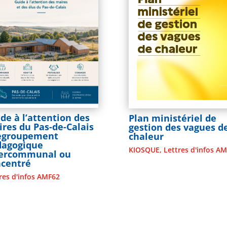
de à l’attention des
Plan ministériel de
res du Pas-de-Calais
gestion des vagues d
Regroupement
chaleur
dagogique
KIOSQUE
,
Lettres d'infos A
tercommunal ou
ncentré
res d'infos AMF62