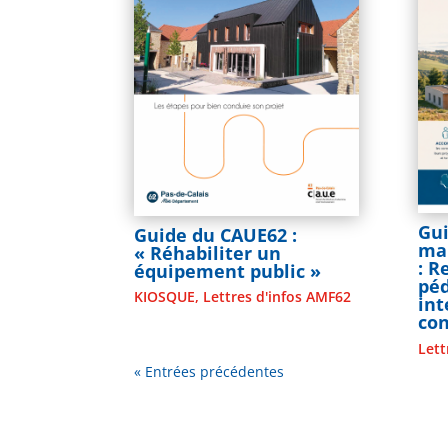
Gui
Guide du CAUE62 :
mai
« Réhabiliter un
: 
équipement public »
pé
KIOSQUE
,
Lettres d'infos AMF62
in
co
Lett
« Entrées précédentes