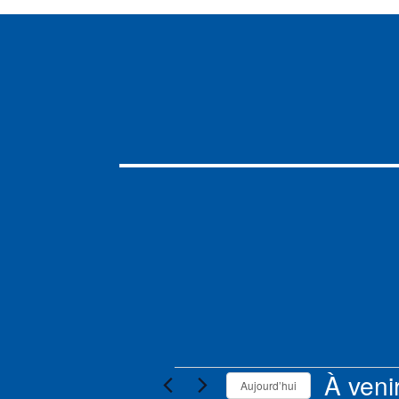
Évènements
À veni
Aujourd’hui