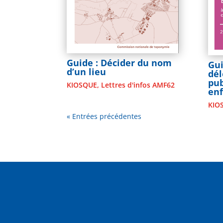
Guide : Décider du nom
Gui
d’un lieu
dél
pub
KIOSQUE
,
Lettres d'infos AMF62
en
KIO
« Entrées précédentes