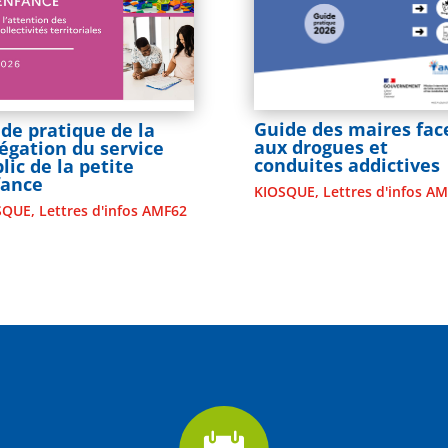
Guide des maires fac
de pratique de la
aux drogues et
égation du service
conduites addictives
lic de la petite
fance
KIOSQUE
,
Lettres d'infos A
SQUE
,
Lettres d'infos AMF62