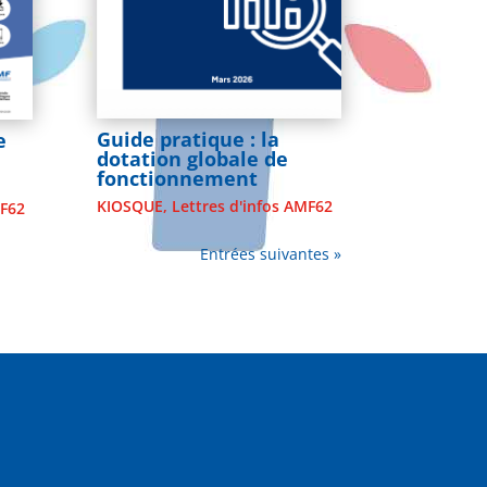
Guide pratique : la
e
dotation globale de
fonctionnement
KIOSQUE
,
Lettres d'infos AMF62
MF62
Entrées suivantes »