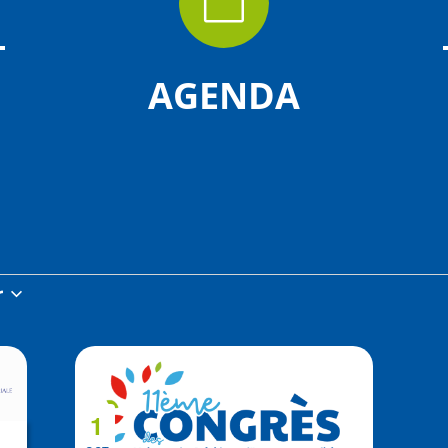

AGENDA
r
z
1