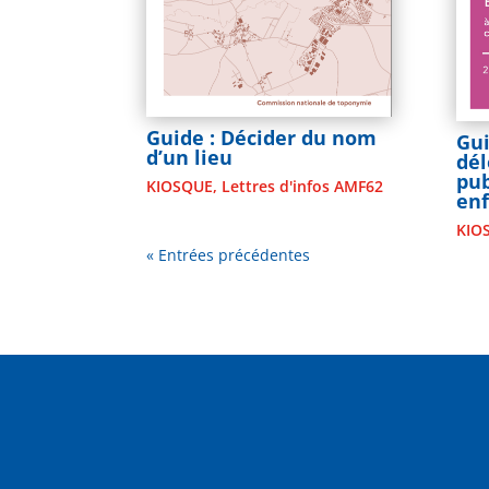
Guide : Décider du nom
Gui
d’un lieu
dél
pub
KIOSQUE
,
Lettres d'infos AMF62
en
KIO
« Entrées précédentes