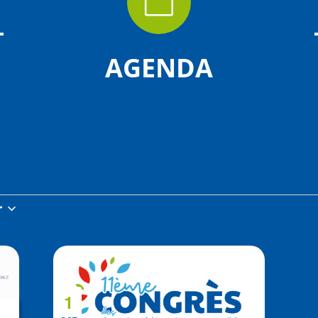

AGENDA
r
z
1