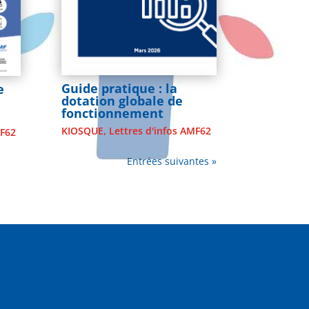
Guide pratique : la
e
dotation globale de
fonctionnement
KIOSQUE
,
Lettres d'infos AMF62
MF62
Entrées suivantes »