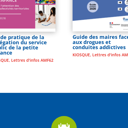
Guide des maires fac
de pratique de la
aux drogues et
égation du service
conduites addictives
lic de la petite
fance
KIOSQUE
,
Lettres d'infos A
SQUE
,
Lettres d'infos AMF62