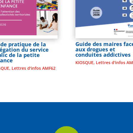
Guide des maires fac
de pratique de la
aux drogues et
égation du service
conduites addictives
lic de la petite
fance
KIOSQUE
,
Lettres d'infos A
SQUE
,
Lettres d'infos AMF62