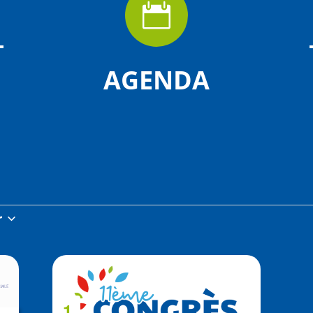

AGENDA
r
z
1