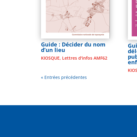
Guide : Décider du nom
Gui
d’un lieu
dél
pub
KIOSQUE
,
Lettres d'infos AMF62
en
KIO
« Entrées précédentes