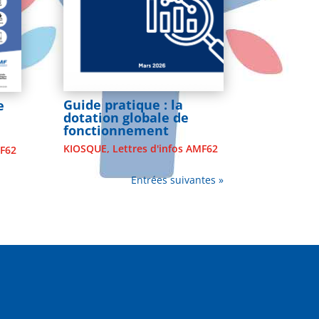
Guide pratique : la
e
dotation globale de
fonctionnement
KIOSQUE
,
Lettres d'infos AMF62
MF62
Entrées suivantes »