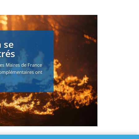
 se
trés
des Maires de France
 complémentaires ont