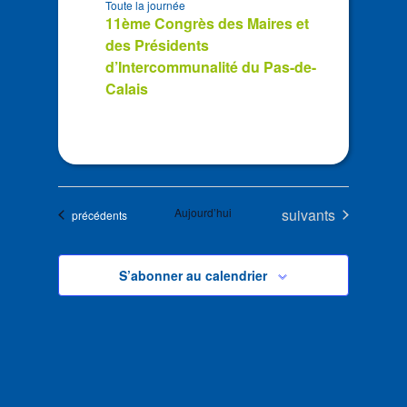
Toute la journée
11ème Congrès des Maires et
des Présidents
d’Intercommunalité du Pas-de-
Calais
Évènements
Aujourd’hui
suivants
Évènements
précédents
S’abonner au calendrier