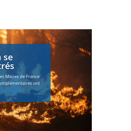
 se
trés
des Maires de France
 complémentaires ont