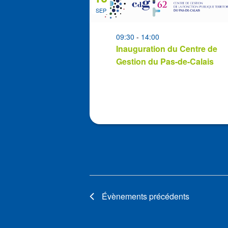
of
SEP
events
in
09:30
-
14:00
Photo
Inauguration du Centre de
View
Gestion du Pas-de-Calais
Évènements
précédents