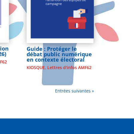
tion
Guide : Protéger le
26)
débat public numérique
en contexte électoral
MF62
KIOSQUE
,
Lettres d'infos AMF62
Entrées suivantes »