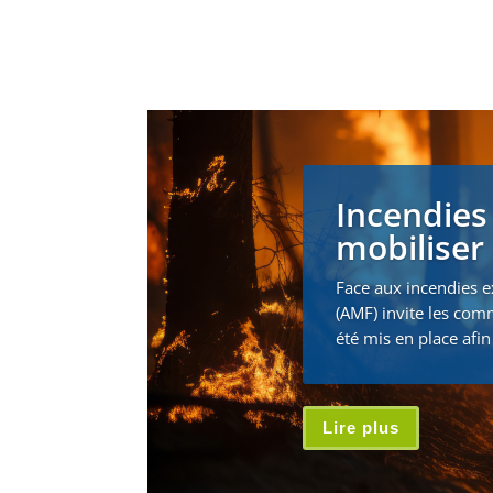
Incendies
mobiliser 
Face aux incendies e
(AMF) invite les com
été mis en place afin 
Lire plus