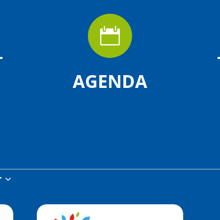

AGENDA
r
z