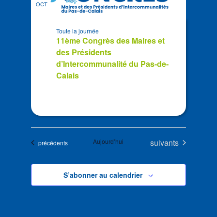
OCT
Toute la journée
11ème Congrès des Maires et
des Présidents
d’Intercommunalité du Pas-de-
Calais
Évènements
Aujourd’hui
suivants
Évènements
précédents
S’abonner au calendrier