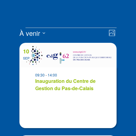
Évènements
Navigat
Navigat
À venir
Photo
de
par
Sélectionnez
vues
List
consult
la
Évènem
10
of
date
SEP
events
in
09:30
-
14:00
Photo
Inauguration du Centre de
View
Gestion du Pas-de-Calais