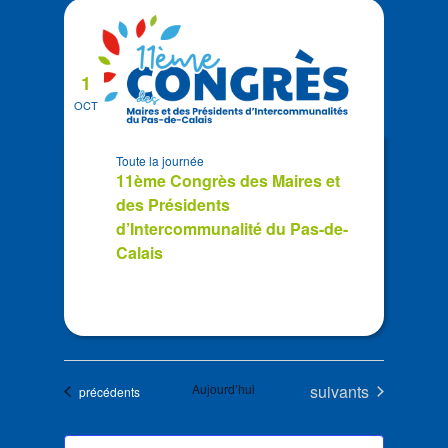
1
OCT
Toute la journée
11ème Congrès des Maires et
des Présidents
d’Intercommunalité du Pas-de-
Calais
Évènements
Aujourd’hui
suivants
Évènements
précédents