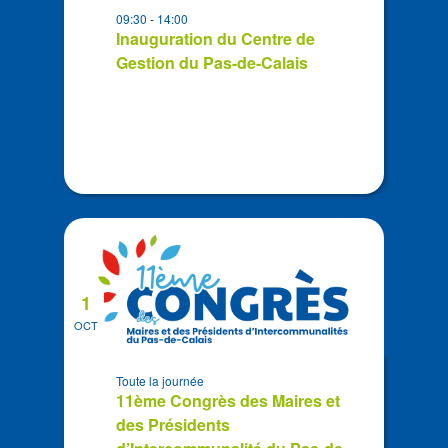
in
09:30
-
14:00
Photo
Inauguration du Centre de
View
Gestion du Pas-de-Calais
1
OCT
Toute la journée
11ème Congrès des Maires et
des Présidents