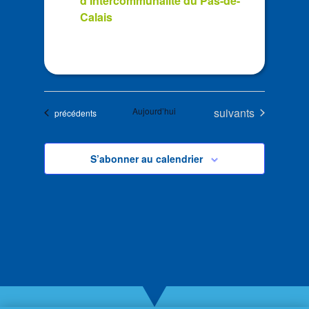
d’Intercommunalité du Pas-de-
Calais
Évènements
Aujourd’hui
suivants
Évènements
précédents
S’abonner au calendrier