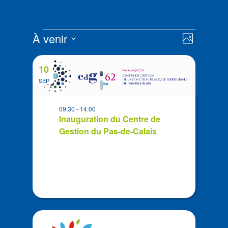
Évènements
Navigat
Navigat
À venir
Photo
de
par
Sélectionnez
vues
List
consult
la
Évènem
10
of
date
SEP
events
in
09:30
-
14:00
Photo
Inauguration du Centre de
View
Gestion du Pas-de-Calais