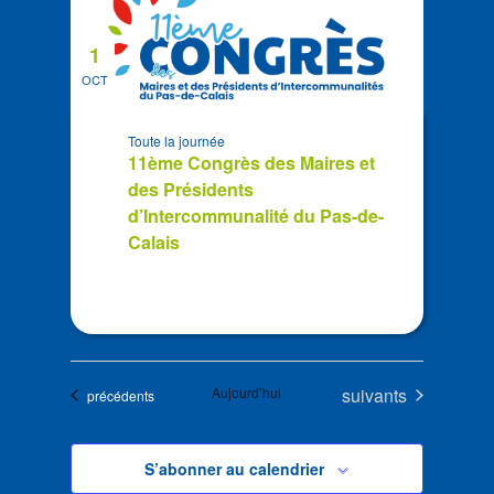
1
OCT
Toute la journée
11ème Congrès des Maires et
des Présidents
d’Intercommunalité du Pas-de-
Calais
Évènements
Aujourd’hui
suivants
Évènements
précédents
S’abonner au calendrier