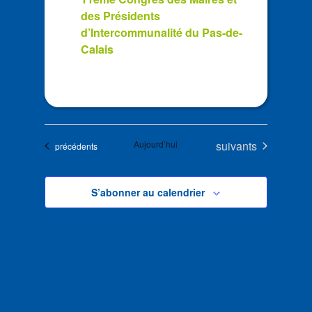
des Présidents
d’Intercommunalité du Pas-de-
Calais
Évènements
Aujourd’hui
suivants
Évènements
précédents
S’abonner au calendrier