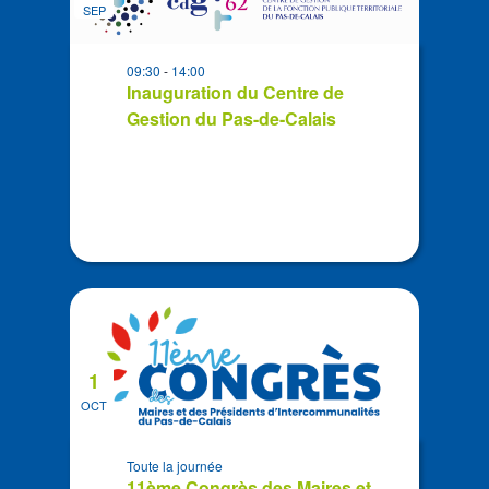
date
SEP
events
in
09:30
-
14:00
Photo
Inauguration du Centre de
View
Gestion du Pas-de-Calais
1
OCT
Toute la journée
11ème Congrès des Maires et