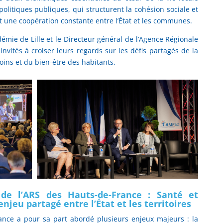
 politiques publiques, qui structurent la cohésion sociale et
ent une coopération constante entre l’État et les communes.
démie de Lille et le Directeur général de l’Agence Régionale
nvités à croiser leurs regards sur les défis partagés de la
soins et du bien-être des habitants.
 de l’ARS des Hauts-de-France : Santé et
enjeu partagé entre l’État et les territoires
rance a pour sa part abordé plusieurs enjeux majeurs : la