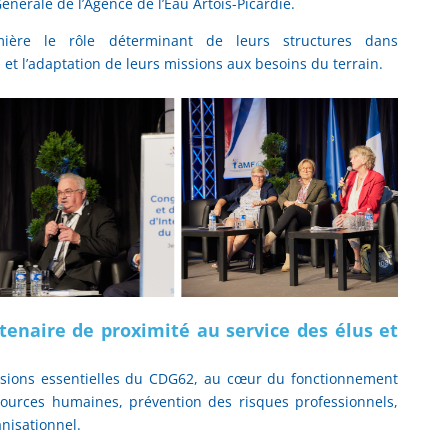
Générale de l’Agence de l’Eau Artois-Picardie.
ière le rôle déterminant de leurs structures dans
 et l’adaptation de leurs missions aux besoins du terrain.
tenaire de proximité au service des élus et
ssions essentielles du CDG62, au cœur du fonctionnement
ources humaines, prévention des risques professionnels,
nisationnel.