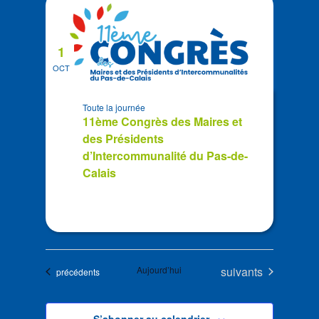
1
OCT
Toute la journée
11ème Congrès des Maires et
des Présidents
d’Intercommunalité du Pas-de-
Calais
Évènements
Aujourd’hui
suivants
Évènements
précédents
S’abonner au calendrier