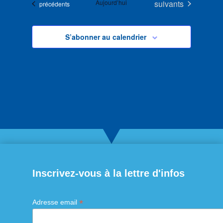
Évènements
Aujourd’hui
suivants
Évènements
précédents
S’abonner au calendrier
Inscrivez-vous à la lettre d'infos
*
Adresse email