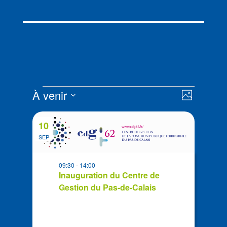
Évènements
Navigat
Navigat
À venir
Photo
de
par
Sélectionnez
vues
List
consult
la
Évènem
10
of
date
SEP
events
in
09:30
-
14:00
Photo
Inauguration du Centre de
View
Gestion du Pas-de-Calais