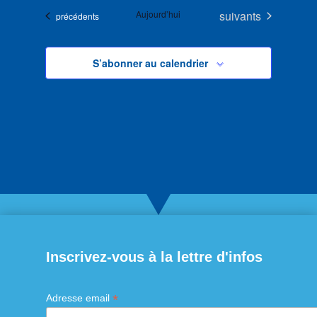
Évènements
Aujourd’hui
suivants
Évènements
précédents
S’abonner au calendrier
Inscrivez-vous à la lettre d'infos
*
Adresse email